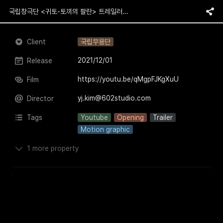
국립창극단 <귀토-토끼의 팔란> 트레일러 오프닝
Client
국립무용단
2021/12/01
Release
https://youtu.be/qMgpFJKgXuU
Film
yj.kim@602studio.com
Director
Tags
Youtube
Opening
Trailer
Motion graphic
1 more property